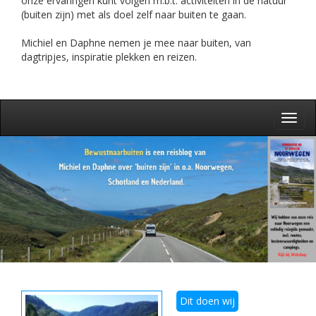
onze ervaringen kunt volgen m.b.t. activiteiten in de natuur
(buiten zijn) met als doel zelf naar buiten te gaan.
Michiel en Daphne nemen je mee naar buiten, van
dagtripjes, inspiratie plekken en reizen.
Toggl
navig
Dit doen wij