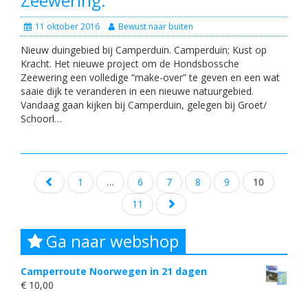
Zeewering.
11 oktober 2016
Bewust naar buiten
Nieuw duingebied bij Camperduin. Camperduin; Kust op
Kracht. Het nieuwe project om de Hondsbossche
Zeewering een volledige “make-over” te geven en een wat
saaie dijk te veranderen in een nieuwe natuurgebied.
Vandaag gaan kijken bij Camperduin, gelegen bij Groet/
Schoorl…
Posts
1
…
6
7
8
9
10
navigation
11
Ga naar webshop
Camperroute Noorwegen in 21 dagen
€
10,00