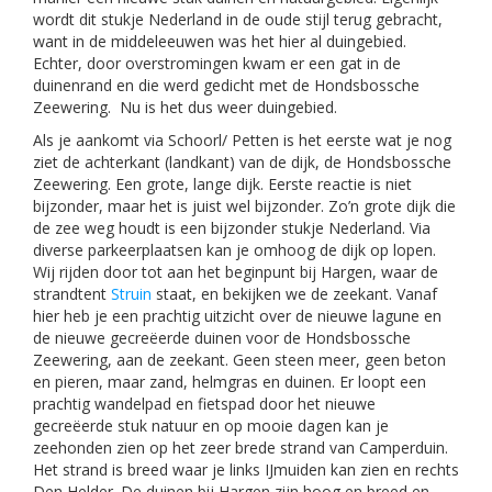
wordt dit stukje Nederland in de oude stijl terug gebracht,
want in de middeleeuwen was het hier al duingebied.
Echter, door overstromingen kwam er een gat in de
duinenrand en die werd gedicht met de Hondsbossche
Zeewering. Nu is het dus weer duingebied.
Als je aankomt via Schoorl/ Petten is het eerste wat je nog
ziet de achterkant (landkant) van de dijk, de Hondsbossche
Zeewering. Een grote, lange dijk. Eerste reactie is niet
bijzonder, maar het is juist wel bijzonder. Zo’n grote dijk die
de zee weg houdt is een bijzonder stukje Nederland. Via
diverse parkeerplaatsen kan je omhoog de dijk op lopen.
Wij rijden door tot aan het beginpunt bij Hargen, waar de
strandtent
Struin
staat, en bekijken we de zeekant. Vanaf
hier heb je een prachtig uitzicht over de nieuwe lagune en
de nieuwe gecreëerde duinen voor de Hondsbossche
Zeewering, aan de zeekant. Geen steen meer, geen beton
en pieren, maar zand, helmgras en duinen. Er loopt een
prachtig wandelpad en fietspad door het nieuwe
gecreëerde stuk natuur en op mooie dagen kan je
zeehonden zien op het zeer brede strand van Camperduin.
Het strand is breed waar je links IJmuiden kan zien en rechts
Den Helder. De duinen bij Hargen zijn hoog en breed en