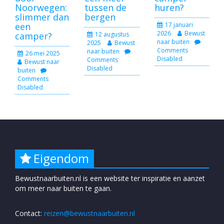
Noorwegen:
tussen de
huren?
slimmer dan
bergen
een
17 januari
2026
Bewust
camper?
12 augustus
naar buiten
2025
Bewust
Comments
naar buiten
26 mei 2025
Disabled
Comments
Bewust naar
Disabled
buiten
Comments
Disabled
Eigendom
Bewustnaarbuiten.nl is een website ter inspiratie en aanzet
om meer naar buiten te gaan.
Contact:
reizen@bewustnaarbuiten.nl