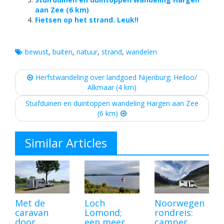
aan Zee (6 km)
Fietsen op het strand. Leuk!!
bewust
,
buiten
,
natuur
,
strand
,
wandelen
Post
Herfstwandeling over landgoed Nijenburg; Heiloo/
navigation
Alkmaar (4 km)
Stuifduinen en duintoppen wandeling Hargen aan Zee
(6 km)
Similar Articles
Met de
Loch
Noorwegen
caravan
Lomond;
rondreis:
door
een meer
camper