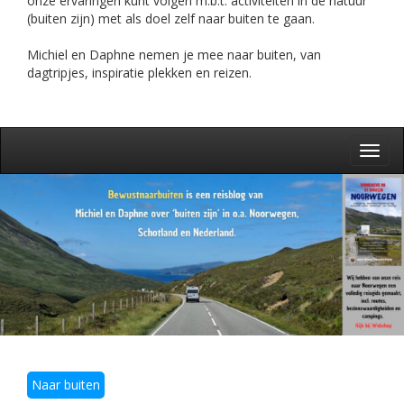
onze ervaringen kunt volgen m.b.t. activiteiten in de natuur
(buiten zijn) met als doel zelf naar buiten te gaan.
Michiel en Daphne nemen je mee naar buiten, van
dagtripjes, inspiratie plekken en reizen.
Toggl
navig
Naar buiten