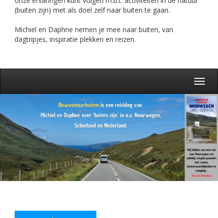
onze ervaringen kunt volgen m.b.t. activiteiten in de natuur
(buiten zijn) met als doel zelf naar buiten te gaan.
Michiel en Daphne nemen je mee naar buiten, van
dagtripjes, inspiratie plekken en reizen.
Toggl
navig