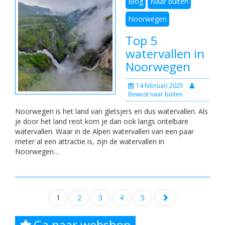
Blog
Naar buiten
Noorwegen
Top 5
watervallen in
Noorwegen
14 februari 2025
Bewust naar buiten
Noorwegen is het land van gletsjers en dus watervallen. Als
je door het land reist kom je dan ook langs ontelbare
watervallen. Waar in de Alpen watervallen van een paar
meter al een attractie is, zijn de watervallen in
Noorwegen…
Posts
1
2
3
4
5
navigation
Ga naar webshop