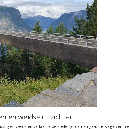
n en weidse uitzichten
rustig en weids en verlaat je de steile fjorden en gaat de weg over in