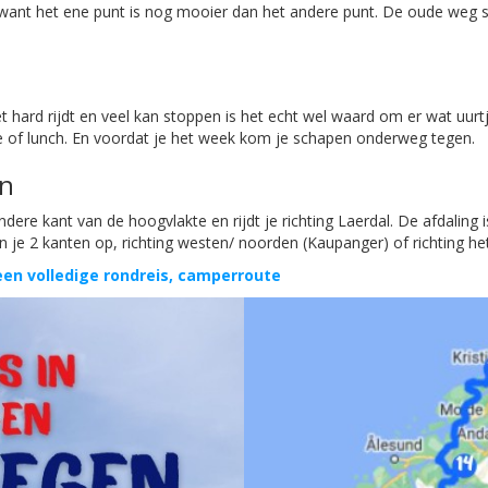
 want het ene punt is nog mooier dan het andere punt. De oude weg sl
 hard rijdt en veel kan stoppen is het echt wel waard om er wat uurtj
e of lunch. En voordat je het week kom je schapen onderweg tegen.
en
ndere kant van de hoogvlakte en rijdt je richting Laerdal. De afdaling 
 kan je 2 kanten op, richting westen/ noorden (Kaupanger) of richting
en volledige rondreis, camperroute