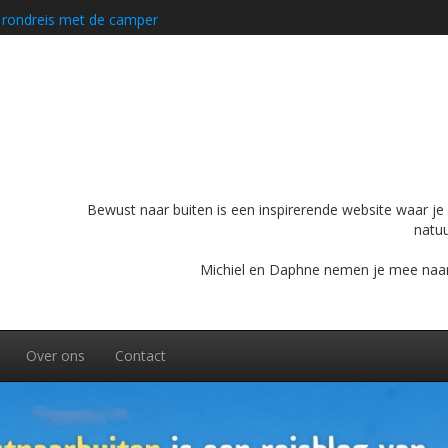
conische bergweg op je bucketlist hoort
ijdens je rondreis door Zuid-Midden Noorwegen
ultieme panoramatocht in Chamonix
 rondreis met de camper
Bewust naar buiten is een inspirerende website waar je o
natuu
Michiel en Daphne nemen je mee naar bu
Over ons
Contact