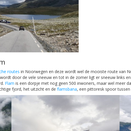
am
sche routes
in Noorwegen en deze wordt wel de mooiste route van N
rdt door de vele sneeuw en tot in de zomer ligt er sneeuw links en r
rd.
Flam
is een dorpje met nog geen 500 inwoners, maar wel meer dan
htige fjord, het uitzicht en de
flamsbana
, een pittoresk spoor tussen