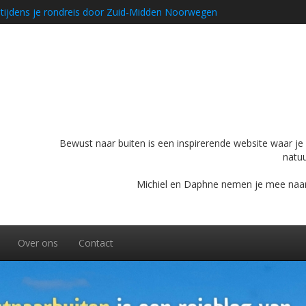
ultieme panoramatocht in Chamonix
 rondreis met de camper
conische bergweg op je bucketlist hoort
ijdens je rondreis door Zuid-Midden Noorwegen
Bewust naar buiten is een inspirerende website waar je o
natuu
Michiel en Daphne nemen je mee naar bu
Over ons
Contact