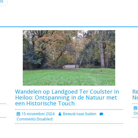
en
Wandelen op Landgoed Ter Coulster in
Re
Heiloo: Ontspanning in de Natuur met
N
een Historische Touch
Di
15 november 2024
Bewust naar buiten
Comments Disabled