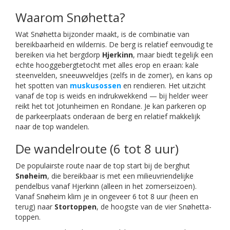
Waarom Snøhetta?
Wat Snøhetta bijzonder maakt, is de combinatie van
bereikbaarheid en wildernis. De berg is relatief eenvoudig te
bereiken via het bergdorp
Hjerkinn
, maar biedt tegelijk een
echte hooggebergtetocht met alles erop en eraan: kale
steenvelden, sneeuwveldjes (zelfs in de zomer), en kans op
het spotten van
muskusossen
en rendieren. Het uitzicht
vanaf de top is weids en indrukwekkend — bij helder weer
reikt het tot Jotunheimen en Rondane. Je kan parkeren op
de parkeerplaats onderaan de berg en relatief makkelijk
naar de top wandelen.
De wandelroute (6 tot 8 uur)
De populairste route naar de top start bij de berghut
Snøheim
, die bereikbaar is met een milieuvriendelijke
pendelbus vanaf Hjerkinn (alleen in het zomerseizoen).
Vanaf Snøheim klim je in ongeveer 6 tot 8 uur (heen en
terug) naar
Stortoppen
, de hoogste van de vier Snøhetta-
toppen.