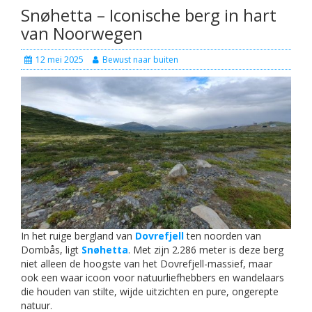
Snøhetta – Iconische berg in hart
van Noorwegen
12 mei 2025
Bewust naar buiten
In het ruige bergland van
Dovrefjell
ten noorden van
Dombås, ligt
Snøhetta
. Met zijn 2.286 meter is deze berg
niet alleen de hoogste van het Dovrefjell-massief, maar
ook een waar icoon voor natuurliefhebbers en wandelaars
die houden van stilte, wijde uitzichten en pure, ongerepte
natuur.