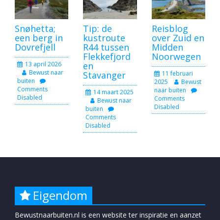
Snøhetta;
Tip: de
Reisblog
een berg in
kustroute
over Zuid en
Dovrefjell
R44 tussen
Midden
Flekkefjord
Noorwegen
13 april 2026
en
Bewust naar
Stavanger
11 februari
buiten
2025
Bewust
Comments
naar buiten
14 maart 2025
Disabled
Comments
Bewust naar
Disabled
buiten
Comments
Disabled
Eigendom
Bewustnaarbuiten.nl is een website ter inspiratie en aanzet