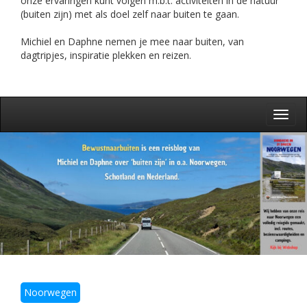
onze ervaringen kunt volgen m.b.t. activiteiten in de natuur
(buiten zijn) met als doel zelf naar buiten te gaan.
Michiel en Daphne nemen je mee naar buiten, van
dagtripjes, inspiratie plekken en reizen.
Toggl
navig
Noorwegen