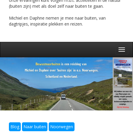
onze ervaringen kunt volgen m.b.t. activiteiten in de natuur
(buiten zijn) met als doel zelf naar buiten te gaan.
Michiel en Daphne nemen je mee naar buiten, van
dagtripjes, inspiratie plekken en reizen.
Toggl
navig
Blog
Naar buiten
Noorwegen