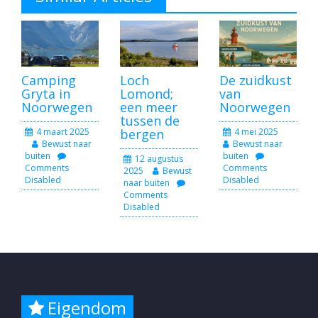
Camping
Loch
De zuidkust
Gryta in
Lomond;
van
Noorwegen
een meer
Noorwegen
tussen de
4 maart 2025
bergen
4 mei 2025
Bewust naar
Bewust naar
buiten
buiten
12 augustus
Comments
Comments
2025
Bewust
Disabled
Disabled
naar buiten
Comments
Disabled
Eigendom