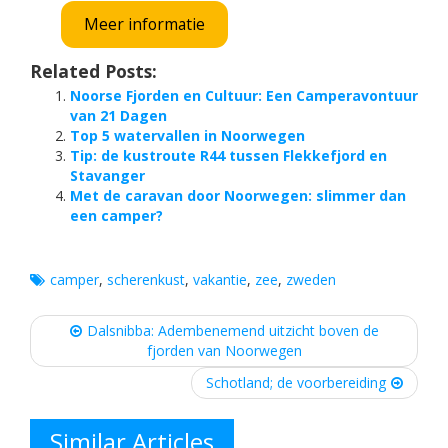
Meer informatie
Related Posts:
Noorse Fjorden en Cultuur: Een Camperavontuur
van 21 Dagen
Top 5 watervallen in Noorwegen
Tip: de kustroute R44 tussen Flekkefjord en
Stavanger
Met de caravan door Noorwegen: slimmer dan
een camper?
camper
,
scherenkust
,
vakantie
,
zee
,
zweden
Post
Dalsnibba: Adembenemend uitzicht boven de
navigation
fjorden van Noorwegen
Schotland; de voorbereiding
Similar Articles