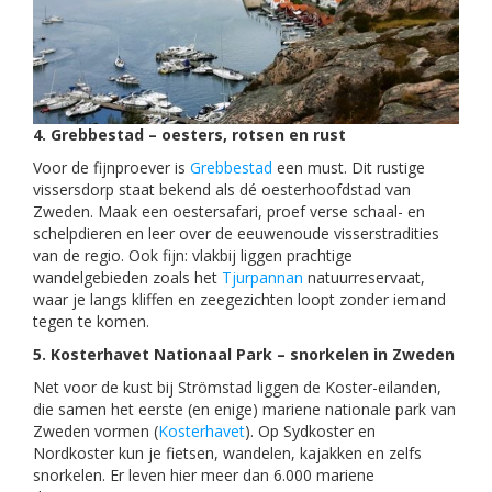
4. Grebbestad – oesters, rotsen en rust
Voor de fijnproever is
Grebbestad
een must. Dit rustige
vissersdorp staat bekend als dé oesterhoofdstad van
Zweden. Maak een oestersafari, proef verse schaal- en
schelpdieren en leer over de eeuwenoude visserstradities
van de regio. Ook fijn: vlakbij liggen prachtige
wandelgebieden zoals het
Tjurpannan
natuurreservaat,
waar je langs kliffen en zeegezichten loopt zonder iemand
tegen te komen.
5. Kosterhavet Nationaal Park – snorkelen in Zweden
Net voor de kust bij Strömstad liggen de Koster-eilanden,
die samen het eerste (en enige) mariene nationale park van
Zweden vormen (
Kosterhavet
). Op Sydkoster en
Nordkoster kun je fietsen, wandelen, kajakken en zelfs
snorkelen. Er leven hier meer dan 6.000 mariene