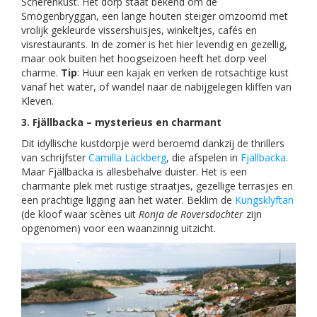
Scherenkust. Het dorp staat bekend om de
Smögenbryggan, een lange houten steiger omzoomd met
vrolijk gekleurde vissershuisjes, winkeltjes, cafés en
visrestaurants. In de zomer is het hier levendig en gezellig,
maar ook buiten het hoogseizoen heeft het dorp veel
charme.
Tip
: Huur een kajak en verken de rotsachtige kust
vanaf het water, of wandel naar de nabijgelegen kliffen van
Kleven.
3. Fjällbacka – mysterieus en charmant
Dit idyllische kustdorpje werd beroemd dankzij de thrillers
van schrijfster
Camilla Läckberg
, die afspelen in
Fjällbacka
.
Maar Fjällbacka is allesbehalve duister. Het is een
charmante plek met rustige straatjes, gezellige terrasjes en
een prachtige ligging aan het water. Beklim de
Kungsklyftan
(de kloof waar scènes uit
Ronja de Roversdochter
zijn
opgenomen) voor een waanzinnig uitzicht.