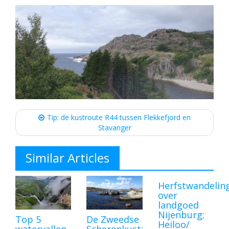
Post
navigation
Tip: de kustroute R44 tussen Flekkefjord en
Stavanger
Similar Articles
Herfstwandelin
over
landgoed
Nijenburg;
Top 5
De Zweedse
Heiloo/
watervallen
Scherenkust: