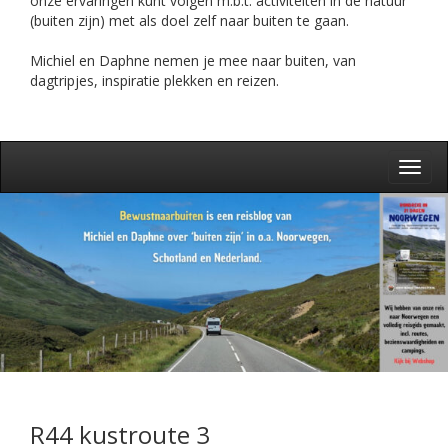
onze ervaringen kunt volgen m.b.t. activiteiten in de natuur
(buiten zijn) met als doel zelf naar buiten te gaan.
Michiel en Daphne nemen je mee naar buiten, van
dagtripjes, inspiratie plekken en reizen.
Toggl
navig
R44 kustroute 3