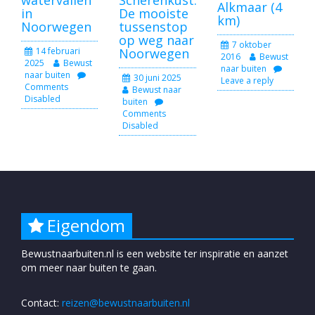
Alkmaar (4
in
De mooiste
km)
Noorwegen
tussenstop
op weg naar
7 oktober
14 februari
Noorwegen
2016
Bewust
2025
Bewust
naar buiten
naar buiten
30 juni 2025
Leave a reply
Comments
Bewust naar
Disabled
buiten
Comments
Disabled
Eigendom
Bewustnaarbuiten.nl is een website ter inspiratie en aanzet
om meer naar buiten te gaan.
Contact:
reizen@bewustnaarbuiten.nl