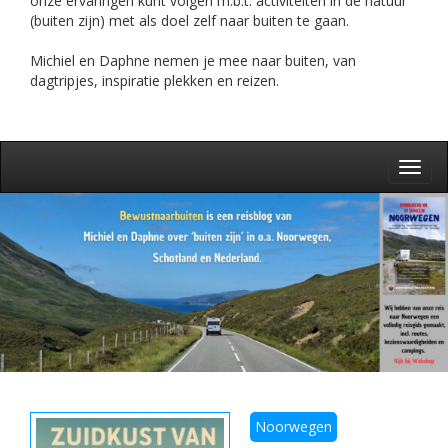
onze ervaringen kunt volgen m.b.t. activiteiten in de natuur
(buiten zijn) met als doel zelf naar buiten te gaan.
Michiel en Daphne nemen je mee naar buiten, van
dagtripjes, inspiratie plekken en reizen.
Toggl
navig
Noorwegen