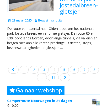
Jostedalbreen-
gletsjer
28 maart 2025
Bewust naar buiten
De route van Laerdal naar Olden loopt om het nationale
park Jostedalbreen, een enorme gletsjer. De route R5 en
E39 loopt langs fjorden, door lange tunnels, via valleien en
bergen met aan alle kanten prachtige uitzichten, stops,
bezienswaardigheden en gletsjers.…
Posts
1
2
3
4
5
6
7
8
navigation
…
11
Ga naar webshop
Camperroute Noorwegen in 21 dagen
€
10,00