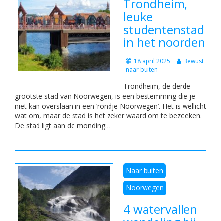
Trondheim,
leuke
studentenstad
in het noorden
18 april 2025
Bewust
naar buiten
Trondheim, de derde
grootste stad van Noorwegen, is een bestemming die je
niet kan overslaan in een ‘rondje Noorwegen’. Het is wellicht
wat om, maar de stad is het zeker waard om te bezoeken.
De stad ligt aan de monding…
Naar buiten
Noorwegen
4 watervallen