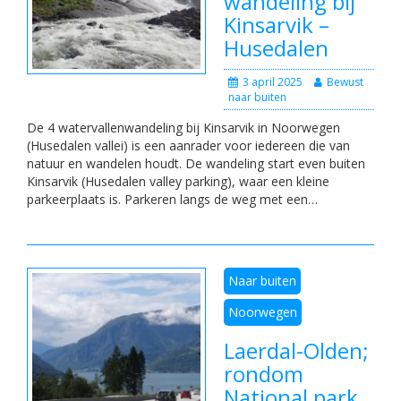
wandeling bij
Kinsarvik –
Husedalen
3 april 2025
Bewust
naar buiten
De 4 watervallenwandeling bij Kinsarvik in Noorwegen
(Husedalen vallei) is een aanrader voor iedereen die van
natuur en wandelen houdt. De wandeling start even buiten
Kinsarvik (Husedalen valley parking), waar een kleine
parkeerplaats is. Parkeren langs de weg met een…
Naar buiten
Noorwegen
Laerdal-Olden;
rondom
National park