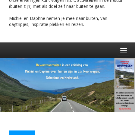
onze ervaringen kunt volgen m.b.t. activiteiten in de natuur
(buiten zijn) met als doel zelf naar buiten te gaan.
Michiel en Daphne nemen je mee naar buiten, van
dagtripjes, inspiratie plekken en reizen.
Toggl
navig