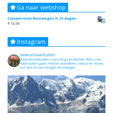
Ga naar webshop
Camperroute Noorwegen in 21 dagen
€
10,00
Instagram
bewustnaarbuiten
Bewustnaarbuiten is een blog van Michiel Ullers over
naar buiten gaan. Fietsen, wandelen, natuur en reizen,
incl. tips en een reisgids Noorwegen