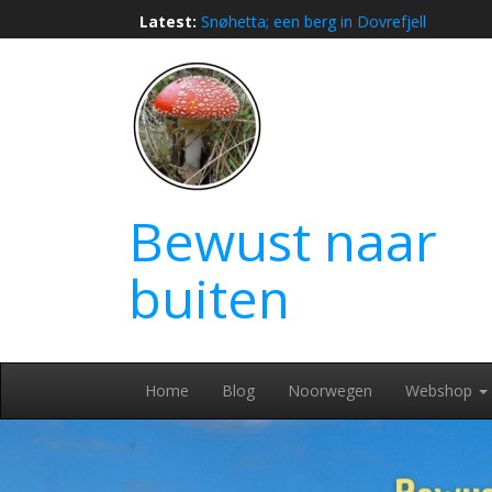
Skip
Latest:
Snøhetta; een berg in Dovrefjell
to
Waarom Trondheim niet mag ontbreken t
content
Wandelen op het Grand Balcon Sud: De 
Waarom Noorwegen perfect is voor een
Trollstigen in Noorwegen: waarom deze i
Bewust naar
buiten
Home
Blog
Noorwegen
Webshop