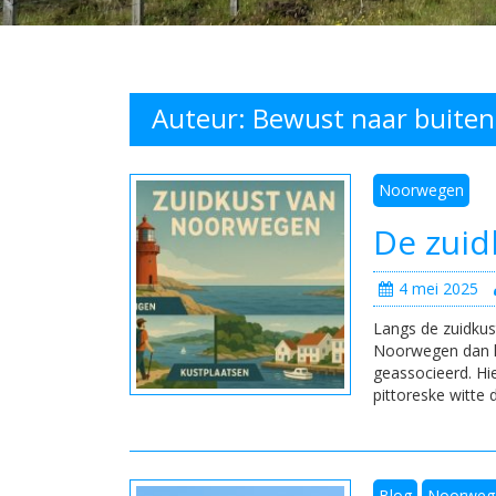
Auteur:
Bewust naar buiten
Noorwegen
De zui
4 mei 2025
Langs de zuidku
Noorwegen dan h
geassocieerd. Hi
pittoreske witte
Blog
Noorweg