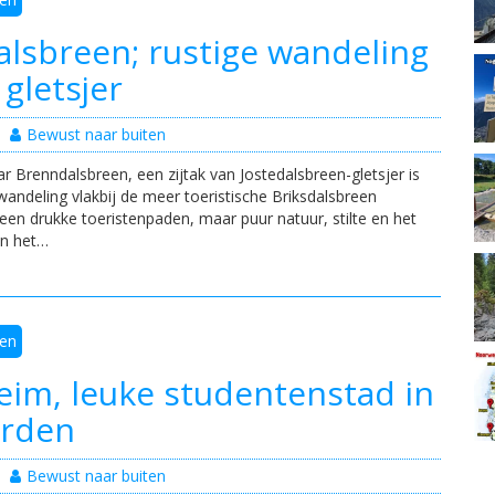
lsbreen; rustige wandeling
gletsjer
Bewust naar buiten
r Brenndalsbreen, een zijtak van Jostedalsbreen-gletsjer is
andeling vlakbij de meer toeristische Briksdalsbreen
een drukke toeristenpaden, maar puur natuur, stilte en het
in het…
en
im, leuke studentenstad in
orden
Bewust naar buiten