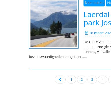
Naar buiten
N
Laerdal
park Jo
28 maart 202
De route van Lae
een enorme glets
tunnels, via vall
bezienswaardigheden en gletsjers.…
Posts
1
2
3
4
navigation