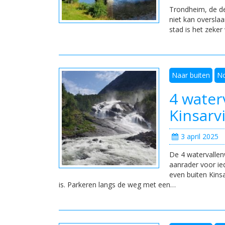
Trondheim, de de
niet kan oversla
stad is het zeke
Naar buiten
N
4 water
Kinsarv
3 april 2025
De 4 watervallenw
aanrader voor ie
even buiten Kinsa
is. Parkeren langs de weg met een…