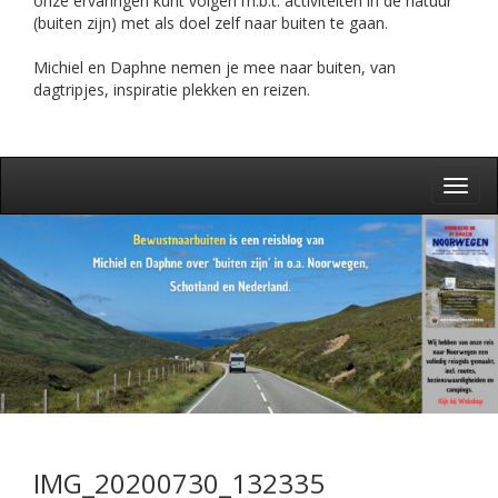
onze ervaringen kunt volgen m.b.t. activiteiten in de natuur
(buiten zijn) met als doel zelf naar buiten te gaan.
Michiel en Daphne nemen je mee naar buiten, van
dagtripjes, inspiratie plekken en reizen.
Toggl
navig
IMG_20200730_132335