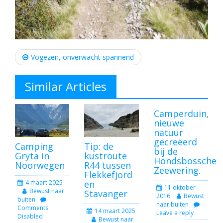
Post
navigation
Vogezen, onverwacht spannend
Similar Articles
Camperduin,
nieuwe
natuur
gecreëerd
Camping
Tip: de
bij de
Gryta in
kustroute
Hondsbossche
Noorwegen
R44 tussen
Zeewering.
Flekkefjord
4 maart 2025
en
11 oktober
Bewust naar
Stavanger
2016
Bewust
buiten
naar buiten
Comments
14 maart 2025
Leave a reply
Disabled
Bewust naar