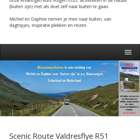
onze ervaringen kunt volgen m.b.t. activiteiten in de natuur
(buiten zijn) met als doel zelf naar buiten te gaan.
Michiel en Daphne nemen je mee naar buiten, van
dagtripjes, inspiratie plekken en reizen.
Toggl
navig
Scenic Route Valdresflye R51