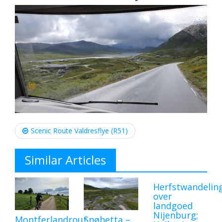
Post
navigation
Scenic Route Valdresflye (R51)
Similar Articles
Herfstwandelin
over
landgoed
Nijenburg;
Montferlandrout
Snøhetta –