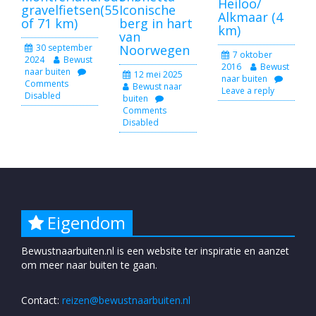
Heiloo/
gravelfietsen(55
Iconische
Alkmaar (4
of 71 km)
berg in hart
km)
van
30 september
Noorwegen
7 oktober
2024
Bewust
2016
Bewust
naar buiten
12 mei 2025
naar buiten
Comments
Bewust naar
Leave a reply
Disabled
buiten
Comments
Disabled
Eigendom
Bewustnaarbuiten.nl is een website ter inspiratie en aanzet
om meer naar buiten te gaan.
Contact:
reizen@bewustnaarbuiten.nl