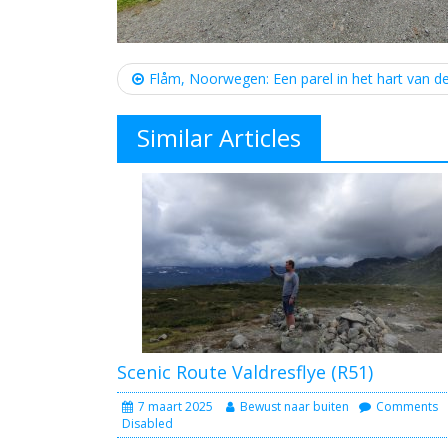
Post
navigation
Flåm, Noorwegen: Een parel in het hart van de
Similar Articles
Scenic Route Valdresflye (R51)
7 maart 2025
Bewust naar buiten
Comments
Disabled