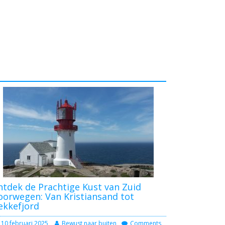
tdek de Prachtige Kust van Zuid
orwegen: Van Kristiansand tot
ekkefjord
10 februari 2025
Bewust naar buiten
Comments