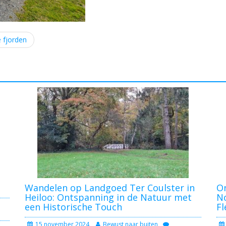
 fjorden
Wandelen op Landgoed Ter Coulster in
On
Heiloo: Ontspanning in de Natuur met
No
een Historische Touch
Fl
15 november 2024
Bewust naar buiten