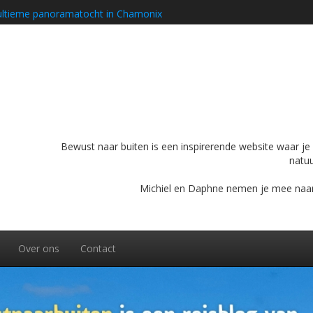
ultieme panoramatocht in Chamonix
 rondreis met de camper
conische bergweg op je bucketlist hoort
ijdens je rondreis door Zuid-Midden Noorwegen
Bewust naar buiten is een inspirerende website waar je o
natuu
Michiel en Daphne nemen je mee naar bu
Over ons
Contact