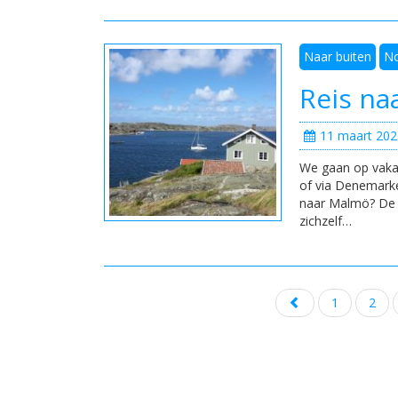
Naar buiten
N
Reis na
11 maart 202
We gaan op vaka
of via Denemark
naar Malmö? De b
zichzelf…
Posts
1
2
navigation