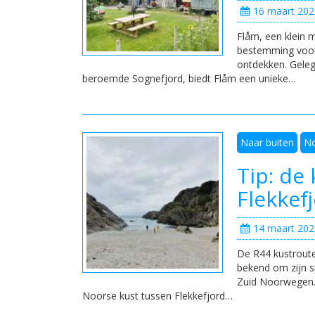
16 maart 202
Flåm, een klein
bestemming voor 
ontdekken. Geleg
beroemde Sognefjord, biedt Flåm een unieke…
Naar buiten
N
Tip: de
Flekkef
14 maart 202
De R44 kustroute
bekend om zijn s
Zuid Noorwegen. 
Noorse kust tussen Flekkefjord…