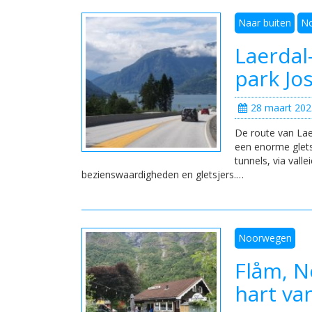
Naar buiten
N
Laerdal
park Jo
28 maart 202
De route van Lae
een enorme glets
tunnels, via vall
bezienswaardigheden en gletsjers.…
Noorwegen
Flåm, N
hart va