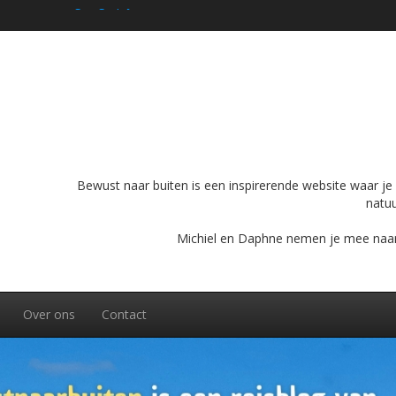
ijdens je rondreis door Zuid-Midden Noorwegen
ultieme panoramatocht in Chamonix
 rondreis met de camper
conische bergweg op je bucketlist hoort
Bewust naar buiten is een inspirerende website waar je o
natuu
Michiel en Daphne nemen je mee naar bu
Over ons
Contact