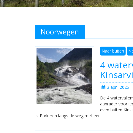
Noorwegen
Naar buiten
N
4 water
Kinsarv
3 april 2025
De 4 watervallenw
aanrader voor ie
even buiten Kinsa
is. Parkeren langs de weg met een…