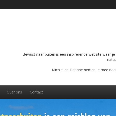
ijdens je rondreis door Zuid-Midden Noorwegen
ultieme panoramatocht in Chamonix
 rondreis met de camper
conische bergweg op je bucketlist hoort
Bewust naar buiten is een inspirerende website waar je o
natuu
Michiel en Daphne nemen je mee naar bu
Over ons
Contact