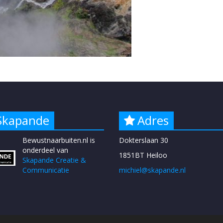
Skapande
Adres
Bewustnaarbuiten.nl is
Dokterslaan 30
onderdeel van
1851BT Heiloo
Skapande Creatie &
Communicatie
michiel@skapande.nl